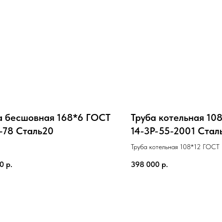
а бесшовная 168*6 ГОСТ
Труба котельная 10
-78 Cталь20
14-3Р-55-2001 Cта
Труба котельная 108*12 ГОСТ 
2001 Cталь12X1МФ
00
р.
398 000
р.