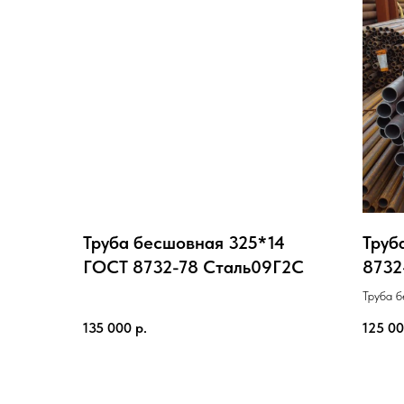
Труба бесшовная 325*14
Труб
ГОСТ 8732-78 Cталь09Г2С
8732
Труба 
Cталь3
135 000
р.
125 0