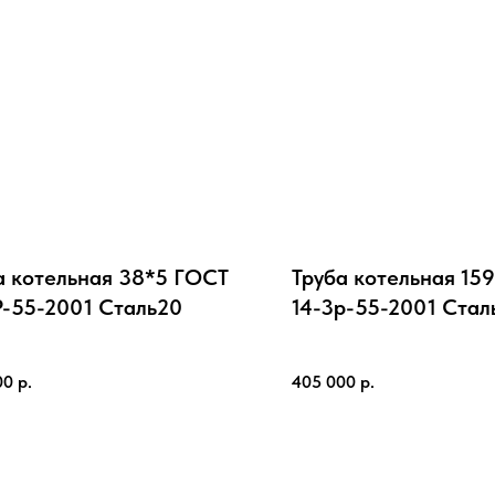
а котельная 38*5 ГОСТ
Труба котельная 15
Р-55-2001 Cталь20
14-3р-55-2001 Cтал
00
р.
405 000
р.