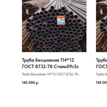
Труба бесшовная 114*12
Труб
ГОСТ 8732-78 Cталь09г2с
ГОСТ
Труба бесшовная 114*12 ГОСТ 8732-78
Труба 
Cталь09г2с
Cталь0
145 000
р.
145 0