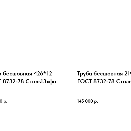
а бесшовная 426*12
Труба бесшовная 21
 8732-78 Cталь13хфа
ГОСТ 8732-78 Cтал
00
р.
145 000
р.