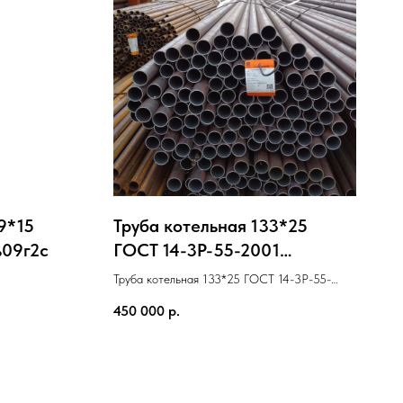
9*15
Труба котельная 133*25
ь09г2с
ГОСТ 14-3Р-55-2001
Cталь12х1мф
Труба котельная 133*25 ГОСТ 14-3Р-55-
2001 Cталь12х1мф
450 000
р.